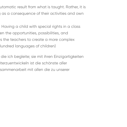
tomatic result from what is taught. Rather, it is
ng as a consequence of their activities and own
 Having a child with special rights in a class
n the opportunities, possibilities, and
ces the teachers to create a more complex
 Hundred languages of children)
die ich begleite; sie mit ihren Einzigartigkeiten
terzuentwickeln ist die schönste aller
usammenarbeit mit allen die zu unserer