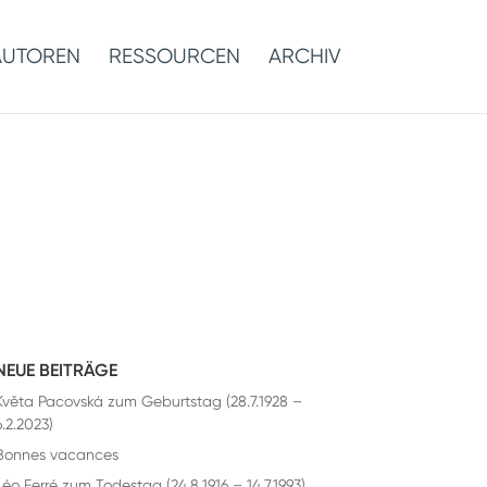
AUTOREN
RESSOURCEN
ARCHIV
NEUE BEITRÄGE
Květa Pacovská zum Geburtstag (28.7.1928 –
6.2.2023)
Bonnes vacances
Léo Ferré zum Todestag (24.8.1916 – 14.7.1993)