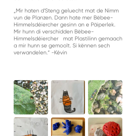
„Mir haten d’Steng geluecht mat de Nimm
vun de Planzen. Dann hate mer Bëbee-
Himmelsdéiercher gesinn an e Päiperlek.
Mir hunn di verschidden Bëbee-
Himmelsdéiercher mat Plastilinn gemaach
a mir hunn se gemoolt. Si kënnen sech
verwandelen.“ -Kévin