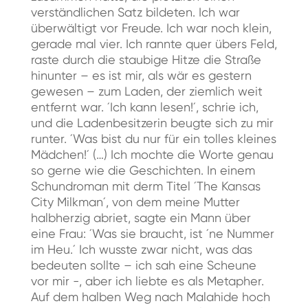
verständlichen Satz bildeten. Ich war
überwältigt vor Freude. Ich war noch klein,
gerade mal vier. Ich rannte quer übers Feld,
raste durch die staubige Hitze die Straße
hinunter – es ist mir, als wär es gestern
gewesen – zum Laden, der ziemlich weit
entfernt war. ´Ich kann lesen!´, schrie ich,
und die Ladenbesitzerin beugte sich zu mir
runter. ´Was bist du nur für ein tolles kleines
Mädchen!´ (…) Ich mochte die Worte genau
so gerne wie die Geschichten. In einem
Schundroman mit derm Titel ´The Kansas
City Milkman´, von dem meine Mutter
halbherzig abriet, sagte ein Mann über
eine Frau: ´Was sie braucht, ist ´ne Nummer
im Heu.´ Ich wusste zwar nicht, was das
bedeuten sollte – ich sah eine Scheune
vor mir -, aber ich liebte es als Metapher.
Auf dem halben Weg nach Malahide hoch