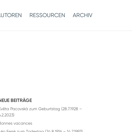
AUTOREN
RESSOURCEN
ARCHIV
NEUE BEITRÄGE
Květa Pacovská zum Geburtstag (28.7.1928 –
6.2.2023)
Bonnes vacances
Léo Ferré zum Todestag (24.8.1916 – 14.7.1993)