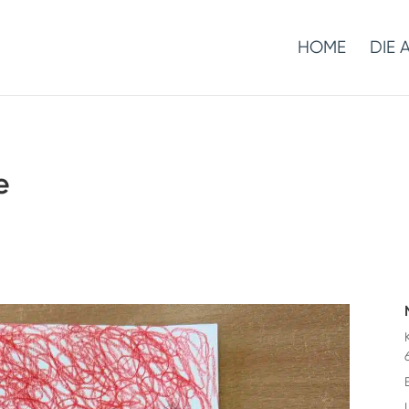
HOME
DIE 
e