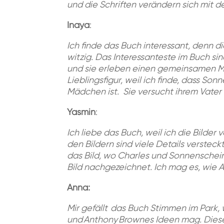
und die Schriften verändern sich mit 
Inaya
:
Ich finde das Buch interessant, denn d
witzig. Das Interessanteste im Buch s
und sie erleben einen gemeinsamen M
Lieblingsfigur, weil ich finde, dass So
Mädchen ist. Sie versucht ihrem Vater z
Yasmin
:
Ich liebe das Buch, weil ich die Bilder
den Bildern sind viele Details verstec
das Bild, wo Charles und Sonnenschei
Bild nachgezeichnet. Ich mag es, wie 
Anna:
Mir
gefällt
das
Buch
Stimmen im Park
,
und Ant
h
ony Brown
e
s
Ideen
mag
.
Dies