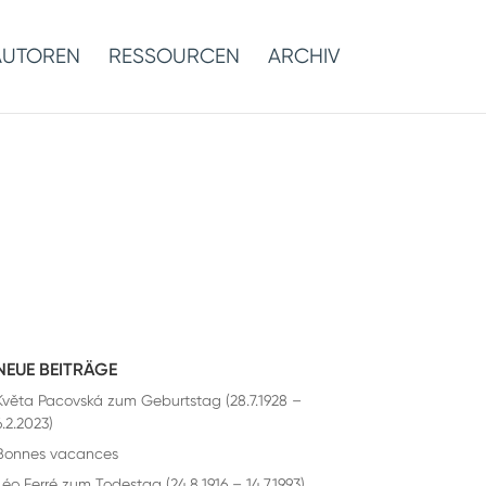
AUTOREN
RESSOURCEN
ARCHIV
NEUE BEITRÄGE
Květa Pacovská zum Geburtstag (28.7.1928 –
6.2.2023)
Bonnes vacances
Léo Ferré zum Todestag (24.8.1916 – 14.7.1993)