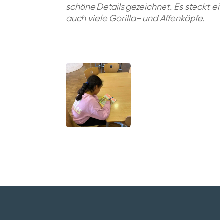
schöne
D
et
a
il
s
ge
zeichnet
.
Es
steckt ei
auch
viele
Gorilla
–
und Affen
k
öpfe.