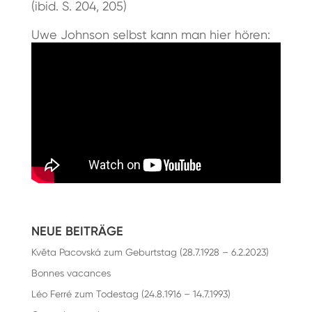
(ibid. S. 204, 205)
Uwe Johnson selbst kann man hier hören:
NEUE BEITRÄGE
Květa Pacovská zum Geburtstag (28.7.1928 – 6.2.2023)
Bonnes vacances
Léo Ferré zum Todestag (24.8.1916 – 14.7.1993)